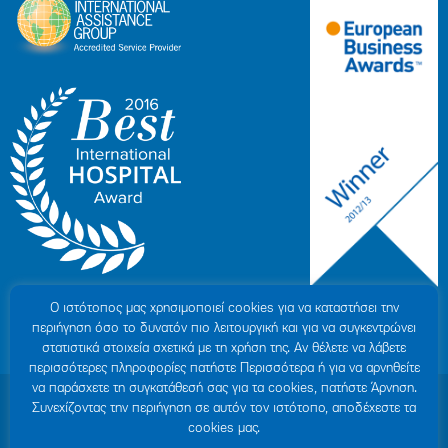
Ο ιστότοπoς μας χρησιμοποιεί cookies για να καταστήσει την
περιήγηση όσο το δυνατόν πιο λειτουργική και για να συγκεντρώνει
στατιστικά στοιχεία σχετικά με τη χρήση της. Αν θέλετε να λάβετε
περισσότερες πληροφορίες πατήστε Περισσότερα ή για να αρνηθείτε
να παράσχετε τη συγκατάθεσή σας για τα cookies, πατήστε Άρνηση.
© 2007-2026 ΥΓΕΙΑ Μ.Α.Ε
|
ΓΕΜΗ: 000279901000
Συνεχίζοντας την περιήγηση σε αυτόν τον ιστότοπο, αποδέχεστε τα
Όροι Χρήσης
|
Πολιτική Προστασίας Προσωπικών Δεδομένων
|
Πολιτική
cookies μας.
Cookies
|
Δήλωση Απορρήτου
|
Sitemap