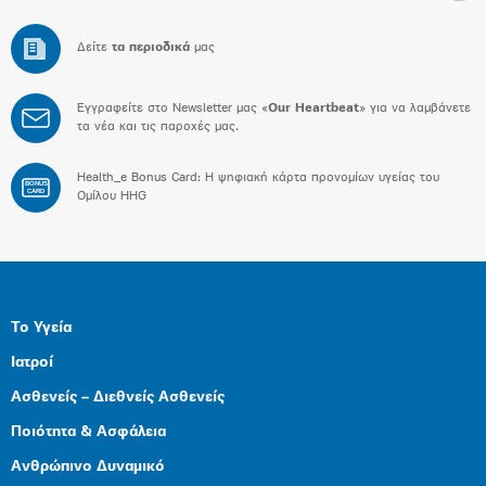
Δείτε
τα περιοδικά
μας
Εγγραφείτε στο Newsletter μας «
Our Heartbeat
» για να λαμβάνετε
τα νέα και τις παροχές μας.
Health_e Bonus Card: H ψηφιακή κάρτα προνομίων υγείας του
BONUS
CARD
Ομίλου HHG
Το Υγεία
Ιατροί
Ασθενείς – Διεθνείς Ασθενείς
Ποιότητα & Ασφάλεια
Ανθρώπινο Δυναμικό