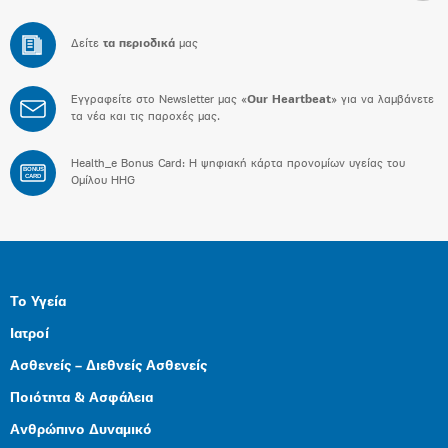
Δείτε
τα περιοδικά
μας
Εγγραφείτε στο Newsletter μας «
Our Heartbeat
» για να λαμβάνετε
τα νέα και τις παροχές μας.
Health_e Bonus Card: H ψηφιακή κάρτα προνομίων υγείας του
BONUS
CARD
Ομίλου HHG
Το Υγεία
Ιατροί
Ασθενείς – Διεθνείς Ασθενείς
Ποιότητα & Ασφάλεια
Ανθρώπινο Δυναμικό