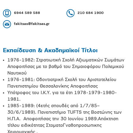
6944 589 588
210 684 1900
fakitsas@fakitsas.gr
Εκπαίδευση & Ακαδημαϊκοί Τίτλοι
1976-1982: Στρατιωτική Σχολή Αξιωματικών Σωμάτων
Αποφοιτήσας με το βαθμό του Σημαιοφόρου Πολεμικού
Ναυτικού
1976-1981: Οδοντιατρική Σχολή του Αριστοτελείου
Πανεπιστημίου Θεσσαλονίκης Αποφοιτήσας
Υπότροφος του Ι.Κ.Υ. για τα έτη 1978-1979-1980-
1981.
1985-1989: (4ετής σπουδές από 1/7/85–
30/6/1989). Πανεπιστήμιο TUFTS της Βοστώνης των
Η.Π.Α. Αποφοιτήσας την 30 Ιουνίου 1989.Απόκτηση
τίτλου ειδικότητας ΣτοματοΓναθοπροσωπικης
Χειρουργικής .