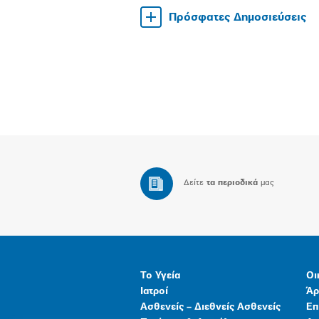
Πρόσφατες Δημοσιεύσεις
Δείτε
τα περιοδικά
μας
Το Υγεία
Οι
Ιατροί
Άρ
Ασθενείς – Διεθνείς Ασθενείς
Επ