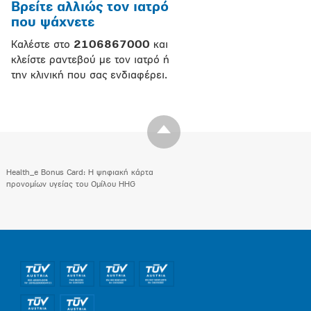
Βρείτε αλλιώς τον ιατρό
που ψάχνετε
Καλέστε στο
2106867000
και
κλείστε ραντεβού με τον ιατρό ή
την κλινική που σας ενδιαφέρει.
Health_e Bonus Card: H ψηφιακή κάρτα
προνομίων υγείας του Ομίλου HHG