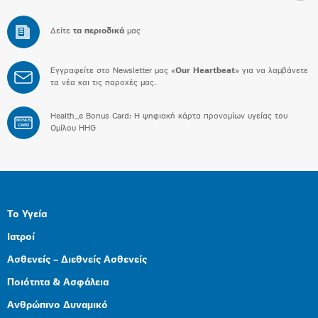
Δείτε
τα περιοδικά
μας
Εγγραφείτε στο Newsletter μας «
Our Heartbeat
» για να λαμβάνετε
τα νέα και τις παροχές μας.
Health_e Bonus Card: H ψηφιακή κάρτα προνομίων υγείας του
BONUS
CARD
Ομίλου HHG
Το Υγεία
Ιατροί
Ασθενείς – Διεθνείς Ασθενείς
Ποιότητα & Ασφάλεια
Ανθρώπινο Δυναμικό