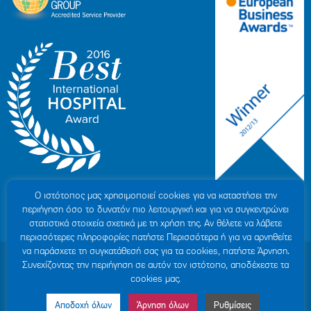
Ο ιστότοπoς μας χρησιμοποιεί cookies για να καταστήσει την
περιήγηση όσο το δυνατόν πιο λειτουργική και για να συγκεντρώνει
στατιστικά στοιχεία σχετικά με τη χρήση της. Αν θέλετε να λάβετε
περισσότερες πληροφορίες πατήστε Περισσότερα ή για να αρνηθείτε
να παράσχετε τη συγκατάθεσή σας για τα cookies, πατήστε Άρνηση.
© 2007-2026 ΥΓΕΙΑ Μ.Α.Ε
|
ΓΕΜΗ: 000279901000
Συνεχίζοντας την περιήγηση σε αυτόν τον ιστότοπο, αποδέχεστε τα
Όροι Χρήσης
|
Πολιτική Προστασίας Προσωπικών Δεδομένων
|
Πολιτική
cookies μας.
Cookies
|
Δήλωση Απορρήτου
|
Sitemap
Αποδοχή όλων
Άρνηση όλων
Ρυθμίσεις