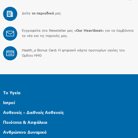
Δείτε
τα περιοδικά
μας
Εγγραφείτε στο Newsletter μας «
Our Heartbeat
» για να λαμβάνετε
τα νέα και τις παροχές μας.
Health_e Bonus Card: H ψηφιακή κάρτα προνομίων υγείας του
BONUS
CARD
Ομίλου HHG
Το Υγεία
Ιατροί
Ασθενείς – Διεθνείς Ασθενείς
Ποιότητα & Ασφάλεια
Ανθρώπινο Δυναμικό