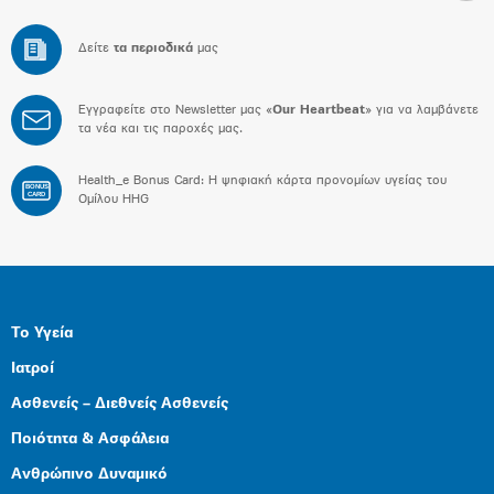
Δείτε
τα περιοδικά
μας
Εγγραφείτε στο Newsletter μας «
Our Heartbeat
» για να λαμβάνετε
τα νέα και τις παροχές μας.
Health_e Bonus Card: H ψηφιακή κάρτα προνομίων υγείας του
BONUS
CARD
Ομίλου HHG
Το Υγεία
Ιατροί
Ασθενείς – Διεθνείς Ασθενείς
Ποιότητα & Ασφάλεια
Ανθρώπινο Δυναμικό