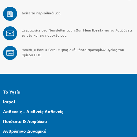
Δείτε
τα περιοδικά
μας
Εγγραφείτε στο Newsletter μας «
Our Heartbeat
» για να λαμβάνετε
τα νέα και τις παροχές μας.
Health_e Bonus Card: H ψηφιακή κάρτα προνομίων υγείας του
BONUS
CARD
Ομίλου HHG
Το Υγεία
Ιατροί
Ασθενείς – Διεθνείς Ασθενείς
Ποιότητα & Ασφάλεια
Ανθρώπινο Δυναμικό