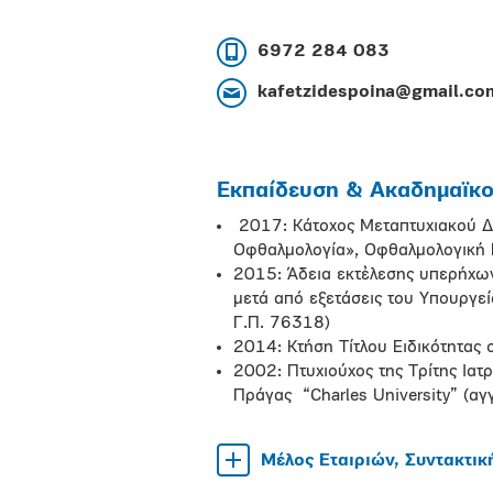
6972 284 083
kafetzidespoina@gmail.co
Εκπαίδευση & Ακαδημαϊκοί
2017: Κάτοχος Μεταπτυχιακού Δι
Οφθαλμολογία», Οφθαλμολογική Κ
2015: Άδεια εκτἐλεσης υπερήχων
μετά από εξετάσεις του Υπουργε
Γ.Π. 76318)
2014: Κτήση Τίτλου Ειδικότητας
2002: Πτυχιούχος της Τρίτης Ιατ
Πράγας “Charles University” (
Μέλος Εταιριών, Συντακτικ