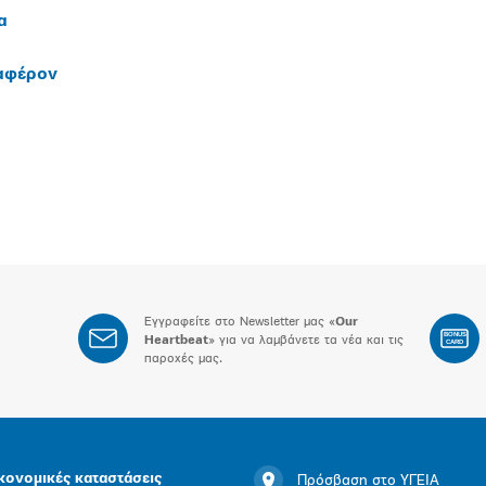
α
ιαφέρον
Εγγραφείτε στο Newsletter μας «
Our
BONUS
Heartbeat
» για να λαμβάνετε τα νέα και τις
CARD
παροχές μας.
κονομικές καταστάσεις
Πρόσβαση στο ΥΓΕΙΑ