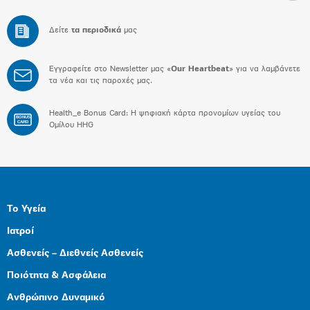
Δείτε
τα περιοδικά
μας
Εγγραφείτε στο Newsletter μας «
Our Heartbeat
» για να λαμβάνετε
τα νέα και τις παροχές μας.
Health_e Bonus Card: H ψηφιακή κάρτα προνομίων υγείας του
BONUS
CARD
Ομίλου HHG
Το Υγεία
Ιατροί
Ασθενείς – Διεθνείς Ασθενείς
Ποιότητα & Ασφάλεια
Ανθρώπινο Δυναμικό