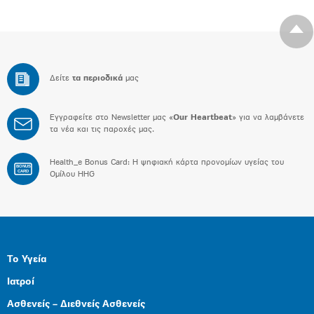
Δείτε
τα περιοδικά
μας
Εγγραφείτε στο Newsletter μας «
Our Heartbeat
» για να λαμβάνετε
τα νέα και τις παροχές μας.
Health_e Bonus Card: H ψηφιακή κάρτα προνομίων υγείας του
BONUS
CARD
Ομίλου HHG
Το Υγεία
Ιατροί
Ασθενείς – Διεθνείς Ασθενείς