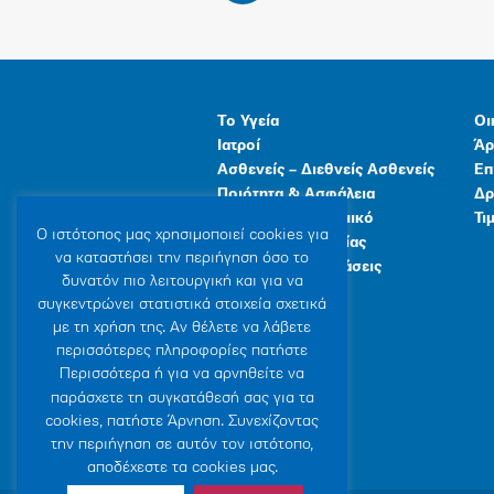
Το Υγεία
Οι
Ιατροί
Άρ
Ασθενείς – Διεθνείς Ασθενείς
Επ
Ποιότητα & Ασφάλεια
Δρ
Ανθρώπινο Δυναμικό
Τι
Ο ιστότοπoς μας χρησιμοποιεί cookies για
Προγράμματα Υγείας
να καταστήσει την περιήγηση όσο το
Γενικές Εγκαταστάσεις
δυνατόν πιο λειτουργική και για να
συγκεντρώνει στατιστικά στοιχεία σχετικά
με τη χρήση της. Αν θέλετε να λάβετε
περισσότερες πληροφορίες πατήστε
Περισσότερα ή για να αρνηθείτε να
παράσχετε τη συγκατάθεσή σας για τα
cookies, πατήστε Άρνηση. Συνεχίζοντας
την περιήγηση σε αυτόν τον ιστότοπο,
αποδέχεστε τα cookies μας.