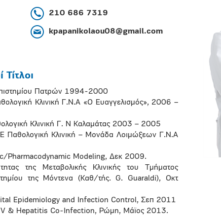
210 686 7319
kpapanikolaou08@gmail.com
 Τίτλοι
νεπιστημίου Πατρών 1994-2000
αθολογική Κλινική Γ.Ν.Α «Ο Ευαγγελισμός», 2006 –
θολογική Κλινική Γ. Ν Καλαμάτας 2003 – 2005
ν Ε Παθολογική Κλινική – Μονάδα Λοιμώξεων Γ.Ν.Α
ic/Pharmacodynamic Modeling, Δεκ 2009.
τητας της Μεταβολικής Κλινικής του Τμήματος
μίου της Μόντενα (Καθ/τής. G. Guaraldi), Οκτ
tal Epidemiology and Infection Control, Σεπ 2011
IV & Hepatitis Co-Infection, Ρώμη, Μάϊος 2013.