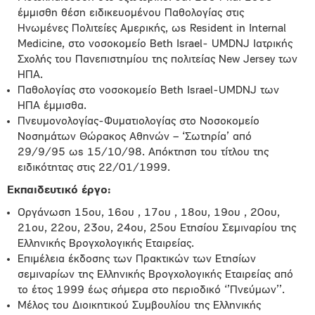
έμμισθη θέση ειδικευομένου Παθολογίας στις
Ηνωμένες Πολιτείες Αμερικής, ωs Resident in Internal
Medicine, στο νοσοκομείο Beth Israel- UMDNJ Ιατρικής
Σχολής του Πανεπιστημίου της πολιτείας New Jersey των
ΗΠΑ.
Παθολογίας στο νοσοκομείο Beth Israel-UMDNJ των
ΗΠΑ έμμισθα.
Πνευμονολογίας-Φυματιολογίας στο Νοσοκομείο
Νοσημάτων Θώρακος Αθηνών – ‘Σωτηρία’ από
29/9/95 ωs 15/10/98. Απόκτηση του τίτλου της
ειδικότητας στις 22/01/1999.
Eκπαιδευτικό έργο:
Οργάνωση 15ου, 16ου , 17ου , 18oυ, 19ου , 20ου,
21ου, 22ου, 23ου, 24ου, 25ου Ετησίου Σεμιναρίου της
Ελληνικής Βρογχολογικής Εταιρείας.
Επιμέλεια έκδοσης των Πρακτικών των Ετησίων
σεμιναρίων της Ελληνικής Βρογχολογικής Εταιρείας από
το έτος 1999 έως σήμερα στο περιοδικό ‘’Πνεύμων’’.
Μέλος του Διοικητικού Συμβουλίου της Ελληνικής