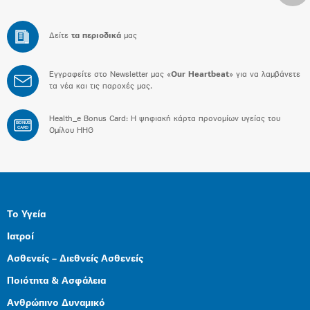
Δείτε
τα περιοδικά
μας
Εγγραφείτε στο Newsletter μας «
Our Heartbeat
» για να λαμβάνετε
τα νέα και τις παροχές μας.
Health_e Bonus Card: H ψηφιακή κάρτα προνομίων υγείας του
BONUS
CARD
Ομίλου HHG
Το Υγεία
Ιατροί
Ασθενείς – Διεθνείς Ασθενείς
Ποιότητα & Ασφάλεια
Ανθρώπινο Δυναμικό