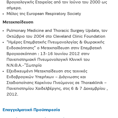
Βρογχολογικής Εταιρείας από τον Ιούνιο του 2000 ως
σήμερα.
Μέλος της European Respiratory Society
Μετεκπαίδευση
Pulmonary Medicine and Thoracic Surgery Update, τον
Οκτώβριο του 2004 στο Cleveland Clinic Foundation
“Hμέρες Επεμβατικής Πνευμονολογίας & Θωρακικής
Ενδοσκόπησης” o Μετεκπαίδευση στην Επεμβατική
Βρογχοσκόπηση : 13-16 Ιουνίου 2012 στην
Πανεπιστημιακή Πνευμονολογική Κλινική του
Ν.Ν.Θ.Α.-”Σωτηρία
Εξειδικευμένη Μετεκπαίδευση στις τεχνικές
Ενδοβρογικών Υπερήχων – Διάγνωσης και
Σταδιοποίησης Καρκίνου Πνεύμονος σε Thoraxklinik –
Πανεπιστημίου Χαιδελβέργης, στις 6 & 7 Δεκεμβρίου ,
2012.
Επαγγελματική Προϋπηρεσία