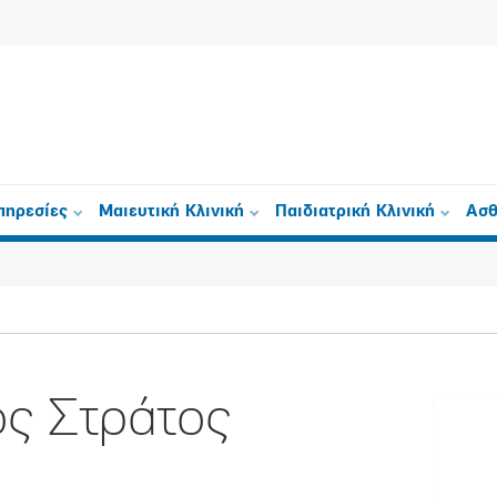
πηρεσίες
Μαιευτική Κλινική
Παιδιατρική Κλινική
Ασθ
ος Στράτος