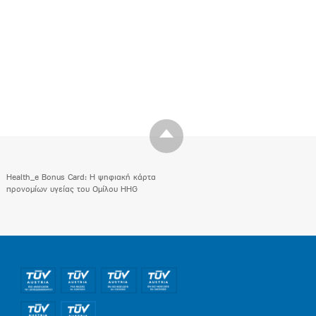
Health_e Bonus Card: H ψηφιακή κάρτα
προνομίων υγείας του Ομίλου HHG