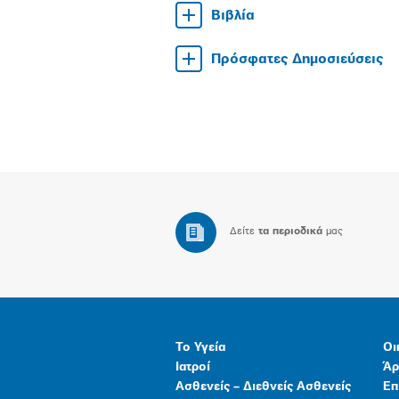
Βιβλία
Πρόσφατες Δημοσιεύσεις
Δείτε
τα περιοδικά
μας
Το Υγεία
Οι
Ιατροί
Άρ
Ασθενείς – Διεθνείς Ασθενείς
Επ