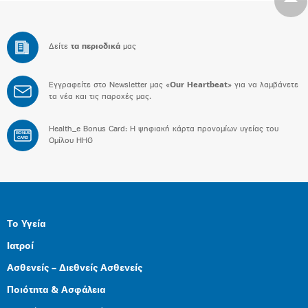
Δείτε
τα περιοδικά
μας
Εγγραφείτε στο Newsletter μας «
Our Heartbeat
» για να λαμβάνετε
τα νέα και τις παροχές μας.
Health_e Bonus Card: H ψηφιακή κάρτα προνομίων υγείας του
BONUS
CARD
Ομίλου HHG
Το Υγεία
Ιατροί
Ασθενείς – Διεθνείς Ασθενείς
Ποιότητα & Ασφάλεια