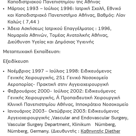
Καποδιστριακού Πανεπιστημίου της Αθήνας
Μάρτιος 1993 – Ιούλιος 1996: Ιατρική Σχολή, Εθνικό
και Καποδιστριακό Πανεπιστήμιο Αθήνας, Βαθμός: Λίαν
Καλώς ( 7,44 )
Άδεια Ασκήσεως Ιατρικού Επαγγέλματος : 1996,
Nομαρχία Αθηνών, Τομέας Ανατολικής Αθήνας,
Διεύθυνση Υγείας και Δημόσιας Υγιεινής
Μεταπτυχιακή Εκπαίδευση:
Εξειδίκευση
Νοέμβριος 1997 – Ιούλιος 1998: Ειδικευόμενος
Γενικής Χειρουργικής, 251 Γενικό Νοσοκομείο
Αεροπορίας- Πρακτική στην Αγγειοχειρουργική
Φεβρουάριος 2000- Ιούλιος 2002: Ειδικευόμενος
Γενικής Χειρουργικής, Á Προπαιδευτική Χειρουργική
Κλινική Πανεπιστημίου Αθήνας, Ιπποκράτειο Νοσοκομείο
Ιανουάριος 2003- Οκτώβριος 2003: Ειδικευόμενος
Αγγειοχειρουργικής ,Vascular and Endovascular Surgery,
Vascular Surgery Department, Klinikum Nürnberg,
Nürnberg, Germany. (Διευθυντής :
Καθηγητής Diether