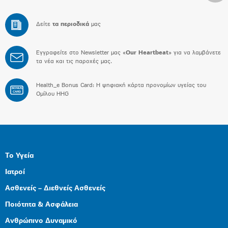
Δείτε
τα περιοδικά
μας
Εγγραφείτε στο Newsletter μας «
Our Heartbeat
» για να λαμβάνετε
τα νέα και τις παροχές μας.
Health_e Bonus Card: H ψηφιακή κάρτα προνομίων υγείας του
BONUS
CARD
Ομίλου HHG
Το Υγεία
Ιατροί
Ασθενείς – Διεθνείς Ασθενείς
Ποιότητα & Ασφάλεια
Ανθρώπινο Δυναμικό