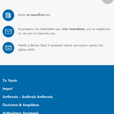
Δείτε
τα περιοδικά
μας
Εγγραφείτε στο Newsletter μας «
Our Heartbeat
» για να λαμβάνετε
τα νέα και τις παροχές μας.
Health_e Bonus Card: H ψηφιακή κάρτα προνομίων υγείας του
BONUS
CARD
Ομίλου HHG
Το Υγεία
Ιατροί
Ασθενείς – Διεθνείς Ασθενείς
Ποιότητα & Ασφάλεια
Ανθρώπινο Δυναμικό