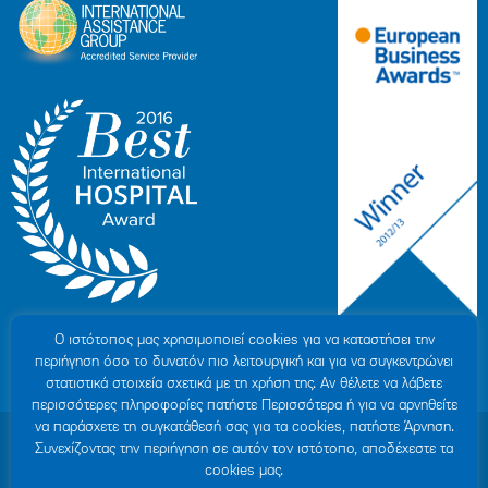
Ο ιστότοπoς μας χρησιμοποιεί cookies για να καταστήσει την
περιήγηση όσο το δυνατόν πιο λειτουργική και για να συγκεντρώνει
στατιστικά στοιχεία σχετικά με τη χρήση της. Αν θέλετε να λάβετε
περισσότερες πληροφορίες πατήστε Περισσότερα ή για να αρνηθείτε
να παράσχετε τη συγκατάθεσή σας για τα cookies, πατήστε Άρνηση.
© 2007-2026 ΥΓΕΙΑ Μ.Α.Ε
|
ΓΕΜΗ: 000279901000
Συνεχίζοντας την περιήγηση σε αυτόν τον ιστότοπο, αποδέχεστε τα
Όροι Χρήσης
|
Πολιτική Προστασίας Προσωπικών Δεδομένων
|
Πολιτική
cookies μας.
Cookies
|
Δήλωση Απορρήτου
|
Sitemap