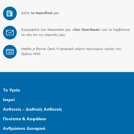
Δείτε
τα περιοδικά
μας
Εγγραφείτε στο Newsletter μας «
Our Heartbeat
» για να λαμβάνετε
τα νέα και τις παροχές μας.
Health_e Bonus Card: H ψηφιακή κάρτα προνομίων υγείας του
BONUS
CARD
Ομίλου HHG
Το Υγεία
Ιατροί
Ασθενείς – Διεθνείς Ασθενείς
Ποιότητα & Ασφάλεια
Ανθρώπινο Δυναμικό