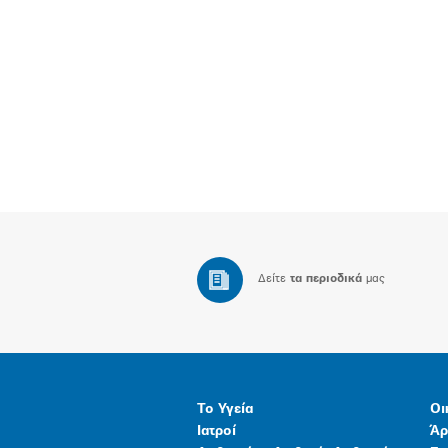
Δείτε
τα περιοδικά
μας
Το Υγεία
Οι
Ιατροί
Άρ