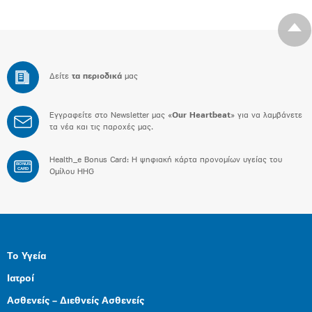
Δείτε
τα περιοδικά
μας
Εγγραφείτε στο Newsletter μας «
Our Heartbeat
» για να λαμβάνετε
τα νέα και τις παροχές μας.
Health_e Bonus Card: H ψηφιακή κάρτα προνομίων υγείας του
BONUS
CARD
Ομίλου HHG
Το Υγεία
Ιατροί
Ασθενείς – Διεθνείς Ασθενείς