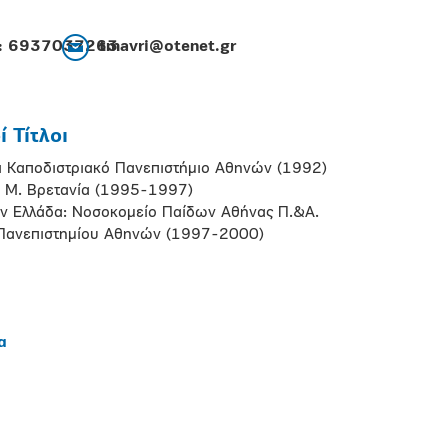
ό: 6937037263
tmavri@otenet.gr
 Τίτλοι
αι Καποδιστριακό Πανεπιστήμιο Αθηνών (1992)
τη Μ. Βρετανία (1995-1997)
την Ελλάδα: Νοσοκομείο Παίδων Αθήνας Π.&Α.
ή Πανεπιστημίου Αθηνών (1997-2000)
α