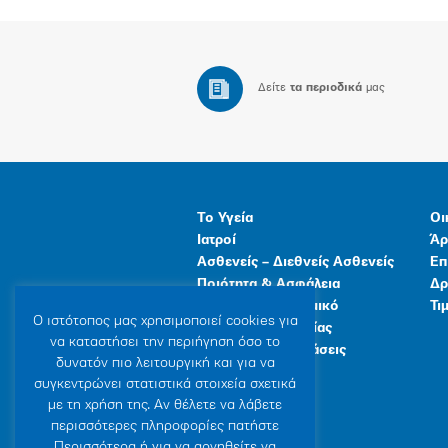
Δείτε
τα περιοδικά
μας
Το Υγεία
Οι
Ιατροί
Άρ
Ασθενείς – Διεθνείς Ασθενείς
Επ
Ποιότητα & Ασφάλεια
Δρ
Ανθρώπινο Δυναμικό
Τι
Ο ιστότοπoς μας χρησιμοποιεί cookies για
Προγράμματα Υγείας
να καταστήσει την περιήγηση όσο το
Γενικές Εγκαταστάσεις
δυνατόν πιο λειτουργική και για να
συγκεντρώνει στατιστικά στοιχεία σχετικά
με τη χρήση της. Αν θέλετε να λάβετε
περισσότερες πληροφορίες πατήστε
Περισσότερα ή για να αρνηθείτε να