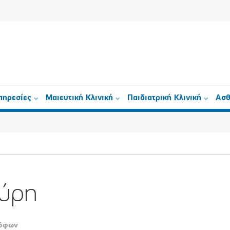
πηρεσίες
Μαιευτική Κλινική
Παιδιατρική Κλινική
Ασθ
ύρη
ρόφων