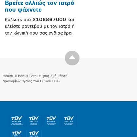
Βρείτε αλλιώς τον ιατρό
που ψάχνετε
Καλέστε στο
2106867000
και
κλείστε ραντεβού με τον ιατρό ή
την κλινική που σας ενδιαφέρει.
Health_e Bonus Card: H ψηφιακή κάρτα
προνομίων υγείας του Ομίλου HHG