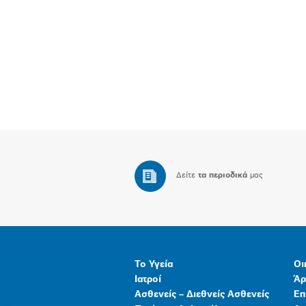
Δείτε
τα περιοδικά
μας
Το Υγεία
Οι
Ιατροί
Άρ
Ασθενείς – Διεθνείς Ασθενείς
Επ