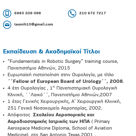
6983 509 098
210 672 7217
tasmih10@gmail.com
Εκπαίδευση & Ακαδημαϊκοί Τίτλοι
“Fundamentals in Robotic Surgery” training course,
Πανεπιστήμιο Αθηνών, 2015
Ευρωπαϊκή πιστοποίηση στην Ουρολογία, με τίτλο
΄΄Fellow of European Board of Urology΄΄, 2008
.
η
4 έτη Ουρολογίας , 1
Πανεπιστημιακή Ουρολογική
Κλινική, ΄΄Λαικό΄΄, Πανεπιστήμιο Αθηνών,2007
1 έτος Γενικής Χειρουργικής,
Α’ Χειρουργική Κλινική,
251 Γενικό Νοσοκομείο Αεροπορίας, 2002.
Απόφοιτος
Σχολείου Αεροπορικής και
Αεροδιαστημικής Ιατρικής των ΗΠΑ
( Primary
Aerospace Medicine Diploma, School of Aviation
Medicine), στο San Antonio Texas,2001 .