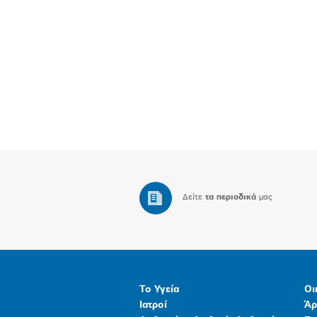
Δείτε
τα περιοδικά
μας
Το Υγεία
Οι
Ιατροί
Άρ