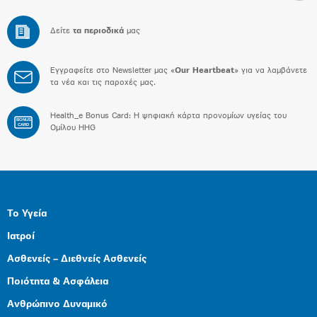
Δείτε
τα περιοδικά
μας
Εγγραφείτε στο Newsletter μας «
Our Heartbeat
» για να λαμβάνετε
τα νέα και τις παροχές μας.
Health_e Bonus Card: H ψηφιακή κάρτα προνομίων υγείας του
BONUS
CARD
Ομίλου HHG
Το Υγεία
Ιατροί
Ασθενείς – Διεθνείς Ασθενείς
Ποιότητα & Ασφάλεια
Ανθρώπινο Δυναμικό