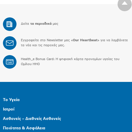
Δείτε
τα περιοδικά
μας
Εγγραφείτε στο Newsletter μας «
Our Heartbeat
» για να λαμβάνετε
τα νέα και τις παροχές μας.
Health_e Bonus Card: H ψηφιακή κάρτα προνομίων υγείας του
BONUS
CARD
Ομίλου HHG
Το Υγεία
Ιατροί
Ασθενείς – Διεθνείς Ασθενείς
Ποιότητα & Ασφάλεια