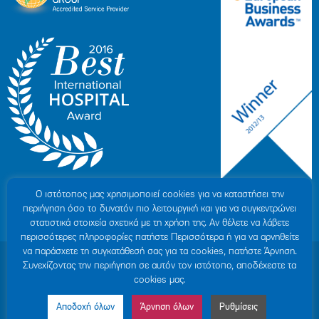
Ο ιστότοπoς μας χρησιμοποιεί cookies για να καταστήσει την
περιήγηση όσο το δυνατόν πιο λειτουργική και για να συγκεντρώνει
στατιστικά στοιχεία σχετικά με τη χρήση της. Αν θέλετε να λάβετε
περισσότερες πληροφορίες πατήστε Περισσότερα ή για να αρνηθείτε
να παράσχετε τη συγκατάθεσή σας για τα cookies, πατήστε Άρνηση.
© 2007-2026 ΥΓΕΙΑ Μ.Α.Ε
|
ΓΕΜΗ: 000279901000
Συνεχίζοντας την περιήγηση σε αυτόν τον ιστότοπο, αποδέχεστε τα
Όροι Χρήσης
|
Πολιτική Προστασίας Προσωπικών Δεδομένων
|
Πολιτική
cookies μας.
Cookies
|
Δήλωση Απορρήτου
|
Sitemap
Αποδοχή όλων
Άρνηση όλων
Ρυθμίσεις
Made by MINOANDESIGN