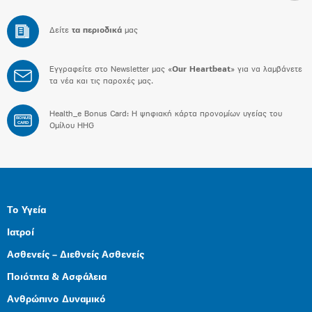
Δείτε
τα περιοδικά
μας
Εγγραφείτε στο Newsletter μας «
Our Heartbeat
» για να λαμβάνετε
τα νέα και τις παροχές μας.
Health_e Bonus Card: H ψηφιακή κάρτα προνομίων υγείας του
BONUS
CARD
Ομίλου HHG
Το Υγεία
Ιατροί
Ασθενείς – Διεθνείς Ασθενείς
Ποιότητα & Ασφάλεια
Ανθρώπινο Δυναμικό