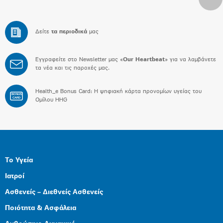
Δείτε
τα περιοδικά
μας
Εγγραφείτε στο Newsletter μας «
Our Heartbeat
» για να λαμβάνετε
τα νέα και τις παροχές μας.
Health_e Bonus Card: H ψηφιακή κάρτα προνομίων υγείας του
BONUS
CARD
Ομίλου HHG
Το Υγεία
Ιατροί
Ασθενείς – Διεθνείς Ασθενείς
Ποιότητα & Ασφάλεια