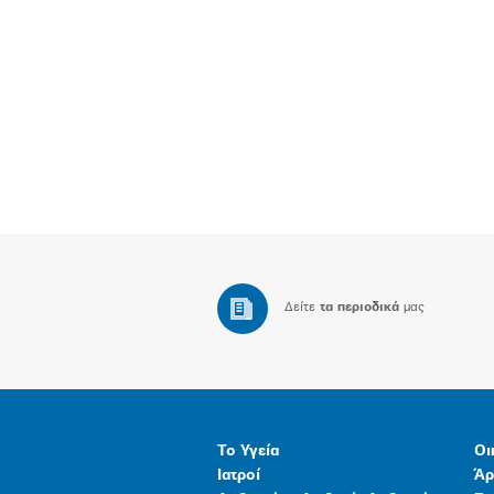
Δείτε
τα περιοδικά
μας
Το Υγεία
Οι
Ιατροί
Άρ