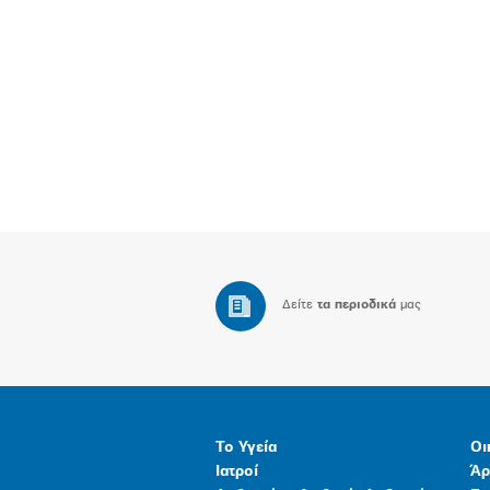
Δείτε
τα περιοδικά
μας
Το Υγεία
Οι
Ιατροί
Άρ