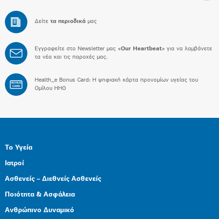
Δείτε
τα περιοδικά
μας
Εγγραφείτε στο Newsletter μας «
Our Heartbeat
» για να λαμβάνετε
τα νέα και τις παροχές μας.
Health_e Bonus Card: H ψηφιακή κάρτα προνομίων υγείας του
BONUS
CARD
Ομίλου HHG
Το Υγεία
Ιατροί
Ασθενείς – Διεθνείς Ασθενείς
Ποιότητα & Ασφάλεια
Ανθρώπινο Δυναμικό