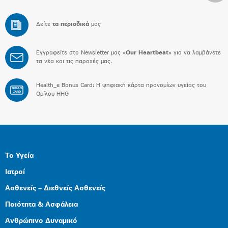
Δείτε
τα περιοδικά
μας
Εγγραφείτε στο Newsletter μας «
Our Heartbeat
» για να λαμβάνετε
τα νέα και τις παροχές μας.
Health_e Bonus Card: H ψηφιακή κάρτα προνομίων υγείας του
BONUS
CARD
Ομίλου HHG
Το Υγεία
Ιατροί
Ασθενείς – Διεθνείς Ασθενείς
Ποιότητα & Ασφάλεια
Ανθρώπινο Δυναμικό