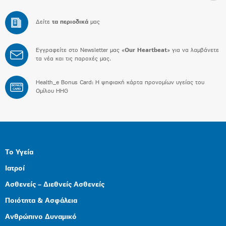
Δείτε
τα περιοδικά
μας
Εγγραφείτε στο Newsletter μας «
Our Heartbeat
» για να λαμβάνετε
τα νέα και τις παροχές μας.
Health_e Bonus Card: H ψηφιακή κάρτα προνομίων υγείας του
BONUS
CARD
Ομίλου HHG
Το Υγεία
Ιατροί
Ασθενείς – Διεθνείς Ασθενείς
Ποιότητα & Ασφάλεια
Ανθρώπινο Δυναμικό