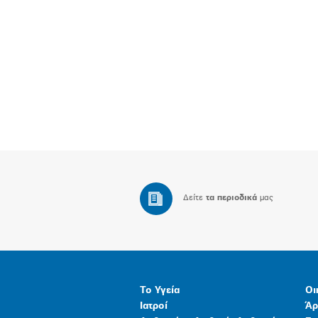
Δείτε
τα περιοδικά
μας
Το Υγεία
Οι
Ιατροί
Άρ