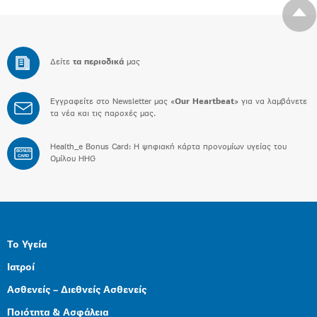
Δείτε
τα περιοδικά
μας
Εγγραφείτε στο Newsletter μας «
Our Heartbeat
» για να λαμβάνετε
τα νέα και τις παροχές μας.
Health_e Bonus Card: H ψηφιακή κάρτα προνομίων υγείας του
BONUS
CARD
Ομίλου HHG
Το Υγεία
Ιατροί
Ασθενείς – Διεθνείς Ασθενείς
Ποιότητα & Ασφάλεια