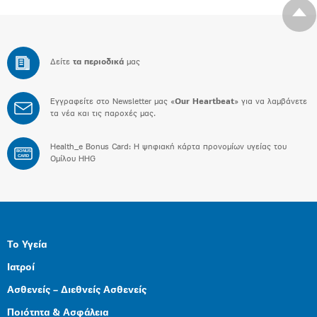
Δείτε
τα περιοδικά
μας
Εγγραφείτε στο Newsletter μας «
Our Heartbeat
» για να λαμβάνετε
τα νέα και τις παροχές μας.
Health_e Bonus Card: H ψηφιακή κάρτα προνομίων υγείας του
BONUS
CARD
Ομίλου HHG
Το Υγεία
Ιατροί
Ασθενείς – Διεθνείς Ασθενείς
Ποιότητα & Ασφάλεια