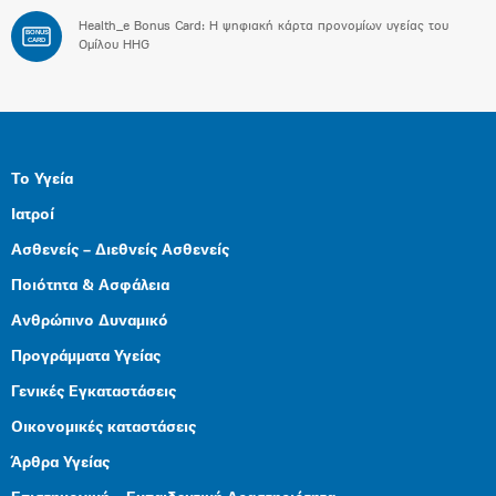
Health_e Bonus Card: H ψηφιακή κάρτα προνομίων υγείας του
BONUS
CARD
Ομίλου HHG
Το Υγεία
Ιατροί
Ασθενείς – Διεθνείς Ασθενείς
Ποιότητα & Ασφάλεια
Ανθρώπινο Δυναμικό
Προγράμματα Υγείας
Γενικές Εγκαταστάσεις
Οικονομικές καταστάσεις
Άρθρα Υγείας