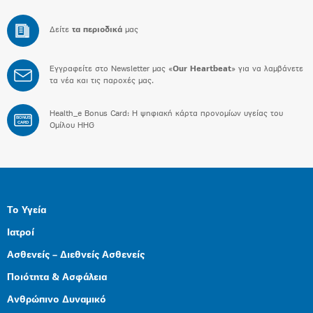
Δείτε
τα περιοδικά
μας
Εγγραφείτε στο Newsletter μας «
Our Heartbeat
» για να λαμβάνετε
τα νέα και τις παροχές μας.
Health_e Bonus Card: H ψηφιακή κάρτα προνομίων υγείας του
BONUS
CARD
Ομίλου HHG
Το Υγεία
Ιατροί
Ασθενείς – Διεθνείς Ασθενείς
Ποιότητα & Ασφάλεια
Ανθρώπινο Δυναμικό