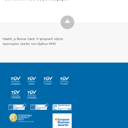
Health_e Bonus Card: H ψηφιακή κάρτα
προνομίων υγείας του Ομίλου HHG