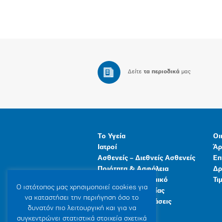
Δείτε
τα περιοδικά
μας
Το Υγεία
Οι
Ιατροί
Άρ
Ασθενείς – Διεθνείς Ασθενείς
Επ
Ποιότητα & Ασφάλεια
Δρ
Ανθρώπινο Δυναμικό
Τι
Ο ιστότοπoς μας χρησιμοποιεί cookies για
Προγράμματα Υγείας
να καταστήσει την περιήγηση όσο το
Γενικές Εγκαταστάσεις
δυνατόν πιο λειτουργική και για να
συγκεντρώνει στατιστικά στοιχεία σχετικά