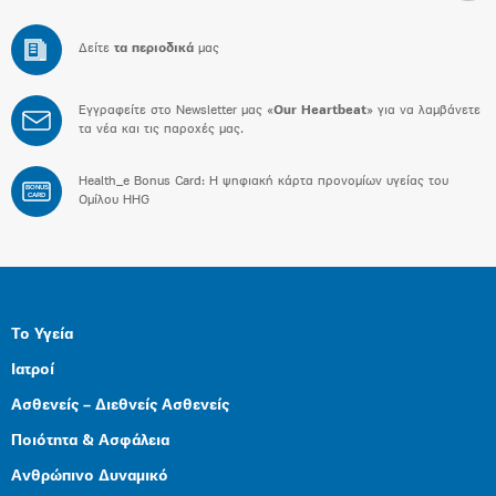
Δείτε
τα περιοδικά
μας
Εγγραφείτε στο Newsletter μας «
Our Heartbeat
» για να λαμβάνετε
τα νέα και τις παροχές μας.
Health_e Bonus Card: H ψηφιακή κάρτα προνομίων υγείας του
BONUS
CARD
Ομίλου HHG
Το Υγεία
Ιατροί
Ασθενείς – Διεθνείς Ασθενείς
Ποιότητα & Ασφάλεια
Ανθρώπινο Δυναμικό