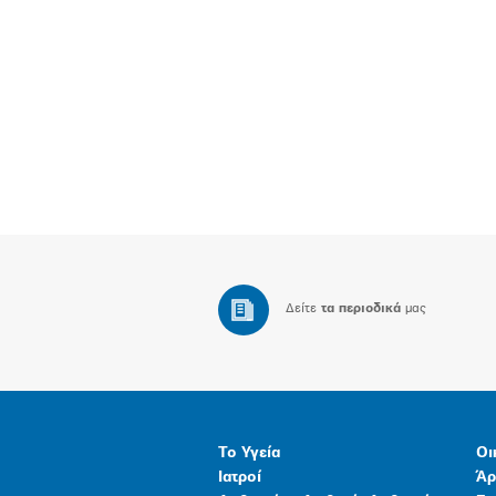
Δείτε
τα περιοδικά
μας
Το Υγεία
Οι
Ιατροί
Άρ