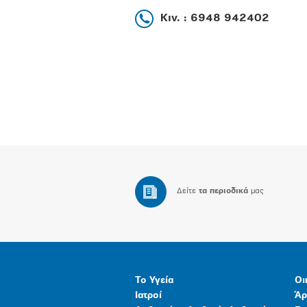
Κιν. : 6948 942402
Δείτε
τα περιοδικά
μας
Το Υγεία
Οι
Ιατροί
Άρ