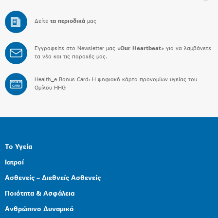
Δείτε
τα περιοδικά
μας
Εγγραφείτε στο Newsletter μας «
Our Heartbeat
» για να λαμβάνετε
τα νέα και τις παροχές μας.
Health_e Bonus Card: H ψηφιακή κάρτα προνομίων υγείας του
BONUS
CARD
Ομίλου HHG
Το Υγεία
Ιατροί
Ασθενείς – Διεθνείς Ασθενείς
Ποιότητα & Ασφάλεια
Ανθρώπινο Δυναμικό