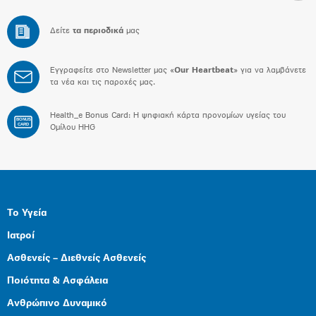
Δείτε
τα περιοδικά
μας
Εγγραφείτε στο Newsletter μας «
Our Heartbeat
» για να λαμβάνετε
τα νέα και τις παροχές μας.
Health_e Bonus Card: H ψηφιακή κάρτα προνομίων υγείας του
BONUS
CARD
Ομίλου HHG
Το Υγεία
Ιατροί
Ασθενείς – Διεθνείς Ασθενείς
Ποιότητα & Ασφάλεια
Ανθρώπινο Δυναμικό