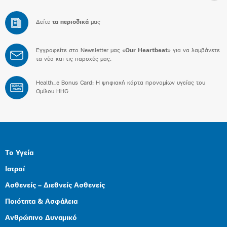
Δείτε
τα περιοδικά
μας
Εγγραφείτε στο Newsletter μας «
Our Heartbeat
» για να λαμβάνετε
τα νέα και τις παροχές μας.
Health_e Bonus Card: H ψηφιακή κάρτα προνομίων υγείας του
BONUS
CARD
Ομίλου HHG
Το Υγεία
Ιατροί
Ασθενείς – Διεθνείς Ασθενείς
Ποιότητα & Ασφάλεια
Ανθρώπινο Δυναμικό