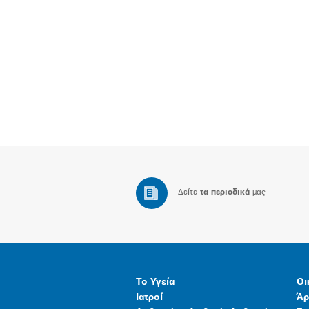
Δείτε
τα περιοδικά
μας
Το Υγεία
Οι
Ιατροί
Άρ